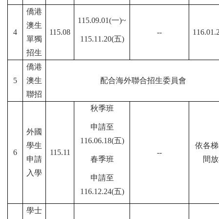
僑港
115.09.01(一)~
澳生
4
115.08
--
116.01.
單獨
115.11.20(五)
招生
僑港
5
澳生
配合海外聯合招生委員會
聯招
秋季班
申請至
外國
116.06.18(五)
學生
依各梯
6
115.11
--
申請
春季班
間放
入學
申請至
116.12.24(五)
學士