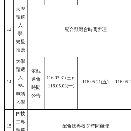
大學
甄選
入
13
配合甄選會時間辦理
學-
繁星
推薦
大學
甄選
依甄
入
116.03.31(三)~
選會
14
116.05.21(五)
116.05.
學-
116.05.03(一)
時間
申請
公告
入學
四技
二專
15
配合技專校院時間辦理
甄選