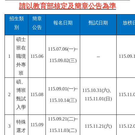
請以教育部核定及簡章公告為準
招生類
簡章
報名日期
甄試日期
放榜
別
公告
碩士
班在
115.07.06(一)~
1
職境
115.06
--
115.09.
115.09.02(三)
外專
班
碩、
115.09.01(一)~
博班
115.10.31(六)、
2
115.08
115.11.
甄試
115.11.01(日)
115.10.14(三)
入學
115.09.21(二)~
特殊
115.09
3
115.11.21(六)
115.12.
選才
115.11.03(二)