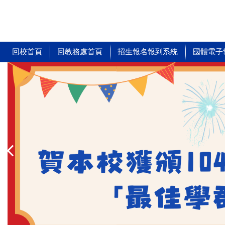
跳
到
主
要
內
回校首頁
回教務處首頁
招生報名報到系統
國體電子
容
區