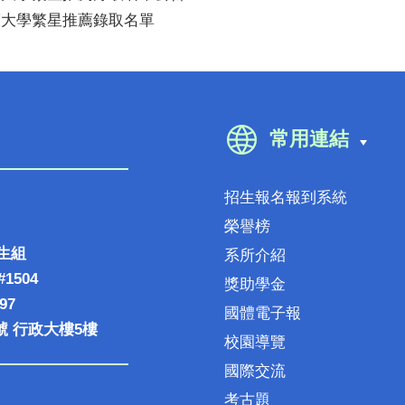
年度大學繁星推薦錄取名單
常用連結
招生報名報到系統
榮譽榜
生組
系所介紹
#1504
獎助學金
97
國體電子報
號 行政大樓5樓
校園導覽
國際交流
考古題