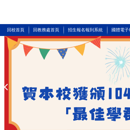
跳
到
主
要
內
回校首頁
回教務處首頁
招生報名報到系統
國體電子
容
區