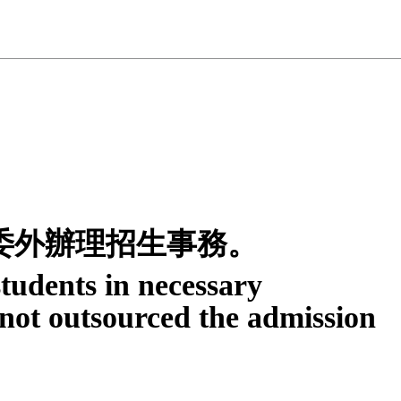
委外辦理招生事務。
students in necessary
not outsourced the admission